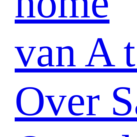
home
van A t
Over S