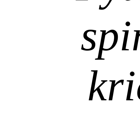
spi
kri