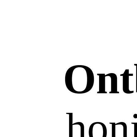
Ont
honi