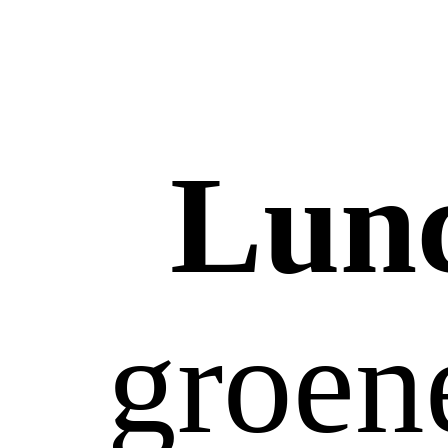
Lun
groene