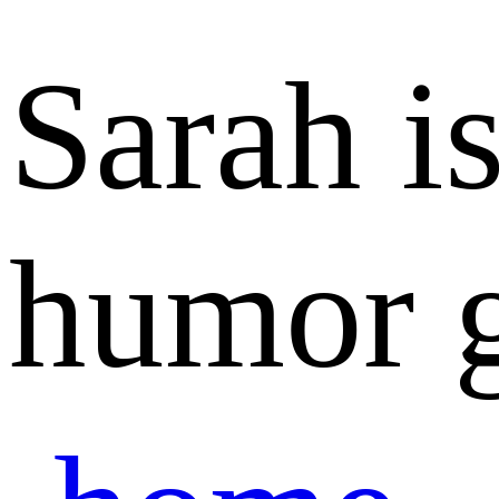
Sarah i
humor g