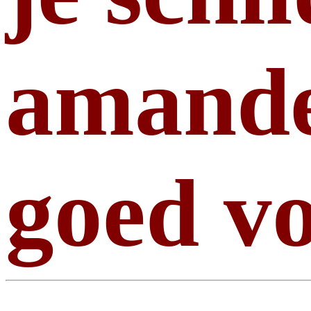
amandel
goed vo