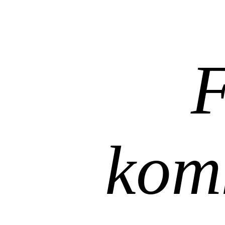
F
komk