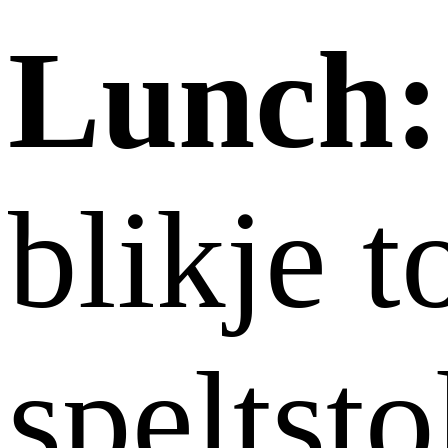
Lunch:
blikje 
speltst