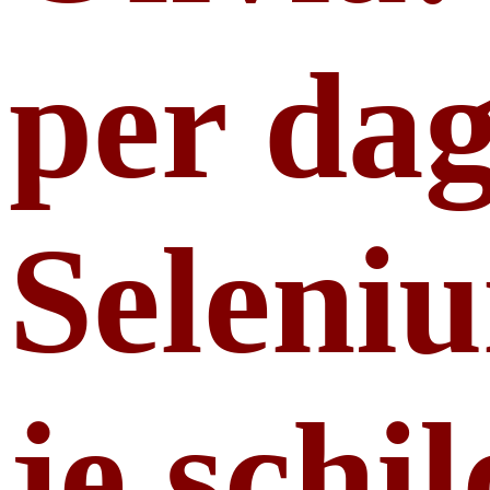
per dag
Seleni
je schi