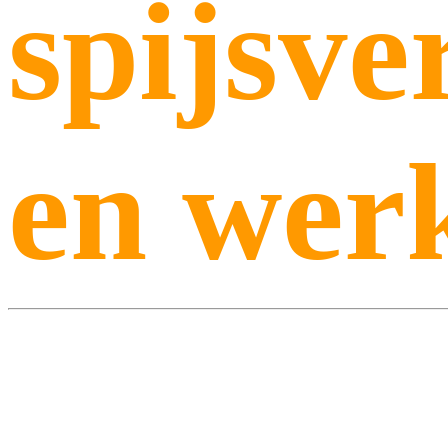
spijsve
en werk