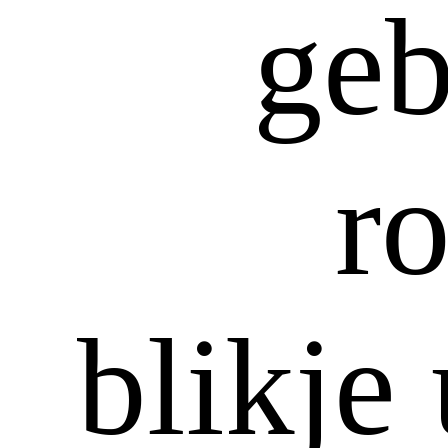
geb
ro
blikje