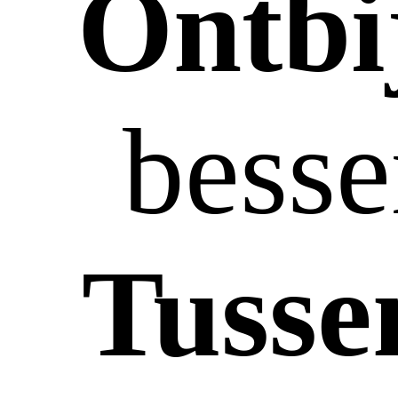
Ontbi
besse
Tusse