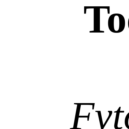
To
Fyt